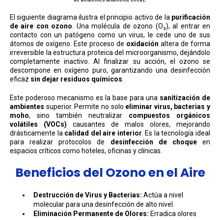
El siguiente diagrama ilustra el principio activo de la
purificación
de aire con ozono
. Una molécula de ozono (O₃), al entrar en
contacto con un patógeno como un virus, le cede uno de sus
átomos de oxígeno. Este proceso de
oxidación
altera de forma
irreversible la estructura proteica del microorganismo, dejándolo
completamente inactivo. Al finalizar su acción, el ozono se
descompone en oxígeno puro, garantizando una desinfección
eficaz
sin dejar residuos químicos
.
Este poderoso mecanismo es la base para una
sanitización de
ambientes
superior. Permite no solo
eliminar virus, bacterias y
moho
, sino también neutralizar
compuestos orgánicos
volátiles (VOCs)
causantes de malos olores, mejorando
drásticamente la
calidad del aire interior
. Es la tecnología ideal
para realizar protocolos de
desinfección de choque
en
espacios críticos como hoteles, oficinas y clínicas.
Beneficios del Ozono en el Aire
Destrucción de Virus y Bacterias:
Actúa a nivel
molecular para una desinfección de alto nivel.
Eliminación Permanente de Olores:
Erradica olores